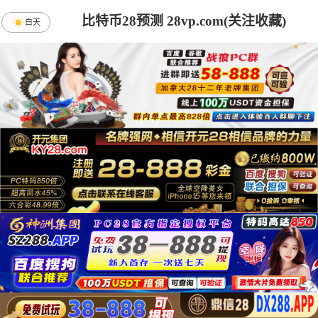
比特币28预测 28vp.com(关注收藏)
白天