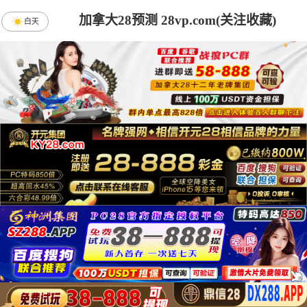
加拿大28预测 28vp.com(关注收藏)
白天