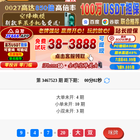
第
3467523
期 距下期：
00
分
02
秒
大单
未开:
4
期
小单
未开:
10
期
小双
未开:
3
期
9
4
7
20
大
双
咪牌
+
+
=
-