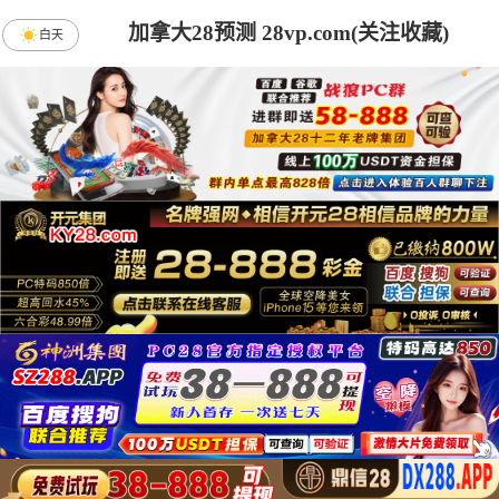
加拿大28预测 28vp.com(关注收藏)
白天