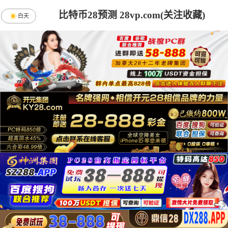
比特币28预测 28vp.com(关注收藏)
白天